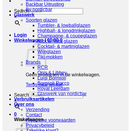
Backbar Uitrusting
By nordicbar
Search
Glaswerk
×
Soorten glazen
Tumbler- & lowballglazen
Highball- & longdrinkglazen
Login
Champagne- & coupeglazen
Winkelwagen /
€
0,00
0
Nick & Nora glazen
Cocktail- & martiniglazen
Wijnglazen
Tiki-mokken
Brands
RCR
Onis & Libbey
Geen producten in de winkelwagen.
Luigi Bormioli
Bormioli Rocco
Terug naar winkel
Royal Leerdam
Glaswerk van nordicbar
Search
Verbruiksartikelen
×
Over ons
Verzending
0
Contact
Winkelwagen
Algemene voorwaarden
Privacybeleid
Zakelijke klant?