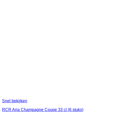
Snel bekijken
RCR Aria Champagne Coupe 33 cl (6 stuks)