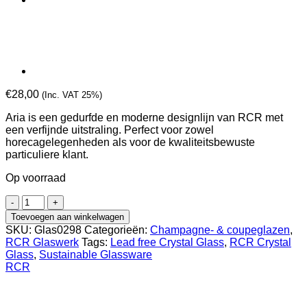
€
28,00
(Inc. VAT 25%)
Aria is een gedurfde en moderne designlijn van RCR met
een verfijnde uitstraling. Perfect voor zowel
horecagelegenheden als voor de kwaliteitsbewuste
particuliere klant.
Op voorraad
RCR
Aria
Toevoegen aan winkelwagen
Champagneflûte
SKU:
Glas0298
Categorieën:
Champagne- & coupeglazen
,
35
RCR Glaswerk
Tags:
Lead free Crystal Glass
,
RCR Crystal
cl
Glass
,
Sustainable Glassware
(Set
RCR
van
6)
aantal