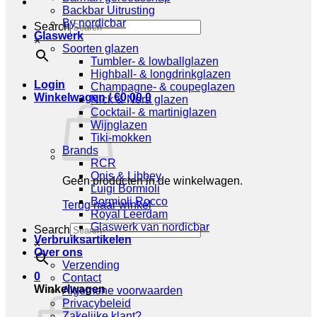
Backbar Uitrusting
By nordicbar
Search
Glaswerk
×
Soorten glazen
Tumbler- & lowballglazen
Highball- & longdrinkglazen
Login
Champagne- & coupeglazen
Winkelwagen /
€
0,00
0
Nick & Nora glazen
Cocktail- & martiniglazen
Wijnglazen
Tiki-mokken
Brands
RCR
Onis & Libbey
Geen producten in de winkelwagen.
Luigi Bormioli
Bormioli Rocco
Terug naar winkel
Royal Leerdam
Glaswerk van nordicbar
Search
Verbruiksartikelen
×
Over ons
Verzending
0
Contact
Winkelwagen
Algemene voorwaarden
Privacybeleid
Zakelijke klant?