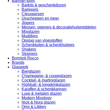
Barman tools
Barkits & geschenkdozen
Barlepels
Citruspersen
IJsscheppen en meer
Jiggers
Messen, openers & decoratiehulpmiddelen
Mixglazen
Muddlers
Opslag van vloeistoffen
Schenktuiten & schenkhulpjes
Shakers
Strainers
Bormioli Rocco
Brands
Glaswerk
Bierglazen
Champagne- & coupeglazen
Cocktail- & martiniglazen
Highball- & longdrinkglazen
Karaffen & schenkkannen
Luxe & metalen glazen
Modern Mixology
Nick & Nora glazen
Onis & Libbey