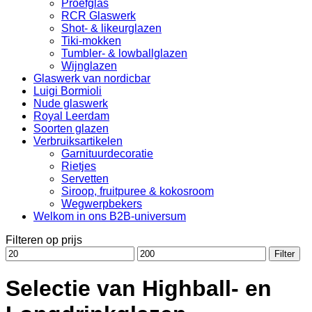
Proefglas
RCR Glaswerk
Shot- & likeurglazen
Tiki-mokken
Tumbler- & lowballglazen
Wijnglazen
Glaswerk van nordicbar
Luigi Bormioli
Nude glaswerk
Royal Leerdam
Soorten glazen
Verbruiksartikelen
Garnituurdecoratie
Rietjes
Servetten
Siroop, fruitpuree & kokosroom
Wegwerpbekers
Welkom in ons B2B-universum
Filteren op prijs
Min.
Max.
Filter
prijs
prijs
Selectie van Highball- en