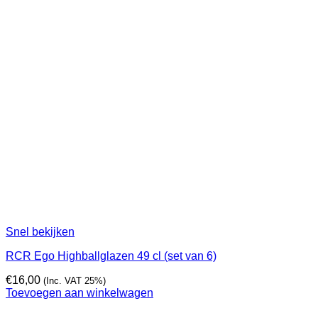
Snel bekijken
RCR Ego Highballglazen 49 cl (set van 6)
€
16,00
(Inc. VAT 25%)
Toevoegen aan winkelwagen