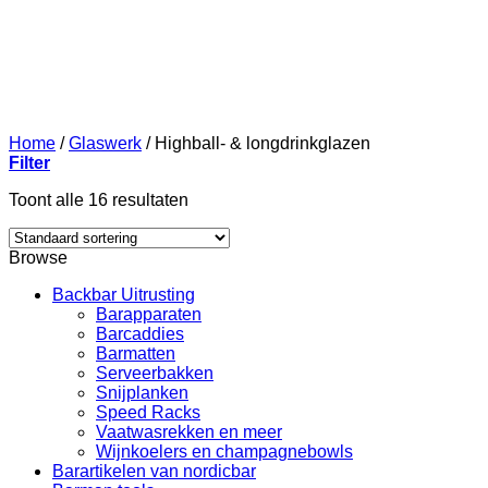
Home
/
Glaswerk
/
Highball- & longdrinkglazen
Filter
Toont alle 16 resultaten
Browse
Backbar Uitrusting
Barapparaten
Barcaddies
Barmatten
Serveerbakken
Snijplanken
Speed Racks
Vaatwasrekken en meer
Wijnkoelers en champagnebowls
Barartikelen van nordicbar