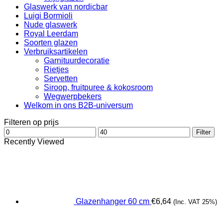
Glaswerk van nordicbar
Luigi Bormioli
Nude glaswerk
Royal Leerdam
Soorten glazen
Verbruiksartikelen
Garnituurdecoratie
Rietjes
Servetten
Siroop, fruitpuree & kokosroom
Wegwerpbekers
Welkom in ons B2B-universum
Filteren op prijs
Min.
Max.
Filter
prijs
prijs
Recently Viewed
Glazenhanger 60 cm
€
6,64
(Inc. VAT 25%)