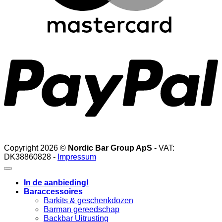
P
Copyright 2026 ©
Nordic Bar Group ApS
- VAT:
DK38860828 -
Impressum
In de aanbieding!
Baraccessoires
Barkits & geschenkdozen
Barman gereedschap
Backbar Uitrusting