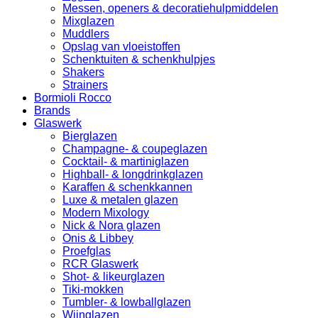
Messen, openers & decoratiehulpmiddelen
Mixglazen
Muddlers
Opslag van vloeistoffen
Schenktuiten & schenkhulpjes
Shakers
Strainers
Bormioli Rocco
Brands
Glaswerk
Bierglazen
Champagne- & coupeglazen
Cocktail- & martiniglazen
Highball- & longdrinkglazen
Karaffen & schenkkannen
Luxe & metalen glazen
Modern Mixology
Nick & Nora glazen
Onis & Libbey
Proefglas
RCR Glaswerk
Shot- & likeurglazen
Tiki-mokken
Tumbler- & lowballglazen
Wijnglazen