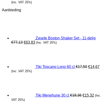
(Inc. VAT 25%)
Aanbieding
Zwarte Boston Shaker Set - 11-delig
Oorspronkelijke
Huidige
€
77,13
€
63,83
(Inc. VAT 25%)
prijs
prijs
Oorspronk
Hui
was:
is:
prijs
prij
€77,13.
€63,83.
was:
is:
€17,50.
€14
Tiki Toscano Lono 60 cl
€
17,50
€
14,67
(Inc. VAT 25%)
Oorspronkeli
Huidig
prijs
prijs
was:
is:
€18,36.
€15,32
Tiki Menehune 30 cl
€
18,36
€
15,32
(Inc.
VAT 25%)