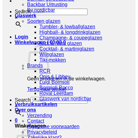
Backbar Uitrusting
By nordicbar
Search
Glaswerk
×
Soorten glazen
Tumbler- & lowballglazen
Highball- & longdrinkglazen
Login
Champagne- & coupeglazen
Winkelwagen /
€
0,00
0
Nick & Nora glazen
Cocktail- & martiniglazen
Wijnglazen
Tiki-mokken
Brands
RCR
Onis & Libbey
Geen producten in de winkelwagen.
Luigi Bormioli
Bormioli Rocco
Terug naar winkel
Royal Leerdam
Glaswerk van nordicbar
Search
Verbruiksartikelen
×
Over ons
Verzending
0
Contact
Winkelwagen
Algemene voorwaarden
Privacybeleid
Zakelijke klant?