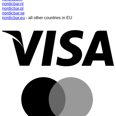
nordicbar.nl
nordicbar.pl
nordicbar.se
nordicbar.eu
- all other countries in EU
V
M