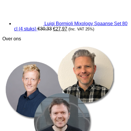
Luigi Bormioli Mixology Spaanse Set 80
Oorspronkelijke
Huidige
cl (4 stuks)
€
30,33
€
27,97
(Inc. VAT 25%)
prijs
prijs
Over ons
was:
is:
€30,33.
€27,97.