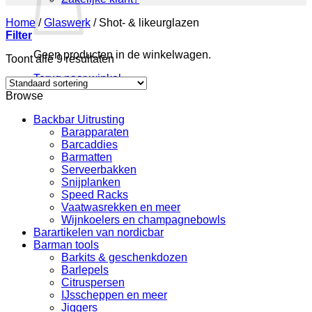
Home
/
Glaswerk
/
Shot- & likeurglazen
Filter
Geen producten in de winkelwagen.
Toont alle 9 resultaten
Terug naar winkel
Browse
Backbar Uitrusting
Barapparaten
Barcaddies
Barmatten
Serveerbakken
Snijplanken
Speed Racks
Vaatwasrekken en meer
Wijnkoelers en champagnebowls
Barartikelen van nordicbar
Barman tools
Barkits & geschenkdozen
Barlepels
Citruspersen
IJsscheppen en meer
Jiggers