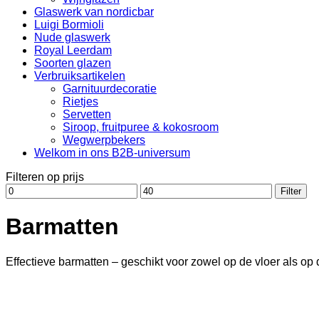
Glaswerk van nordicbar
Luigi Bormioli
Nude glaswerk
Royal Leerdam
Soorten glazen
Verbruiksartikelen
Garnituurdecoratie
Rietjes
Servetten
Siroop, fruitpuree & kokosroom
Wegwerpbekers
Welkom in ons B2B-universum
Filteren op prijs
Min.
Max.
Filter
prijs
prijs
Barmatten
Effectieve barmatten – geschikt voor zowel op de vloer als op 