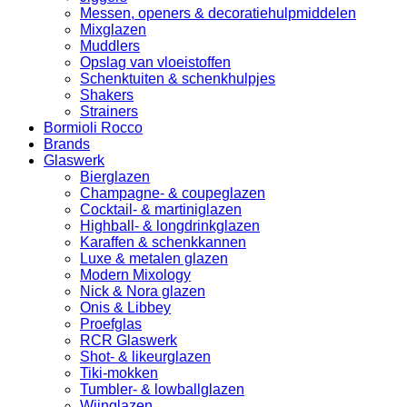
Messen, openers & decoratiehulpmiddelen
Mixglazen
Muddlers
Opslag van vloeistoffen
Schenktuiten & schenkhulpjes
Shakers
Strainers
Bormioli Rocco
Brands
Glaswerk
Bierglazen
Champagne- & coupeglazen
Cocktail- & martiniglazen
Highball- & longdrinkglazen
Karaffen & schenkkannen
Luxe & metalen glazen
Modern Mixology
Nick & Nora glazen
Onis & Libbey
Proefglas
RCR Glaswerk
Shot- & likeurglazen
Tiki-mokken
Tumbler- & lowballglazen
Wijnglazen