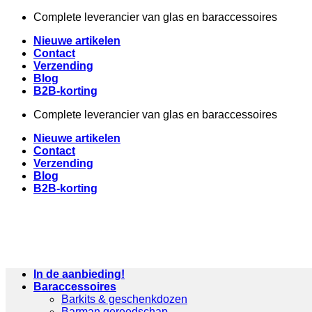
Ga
Complete leverancier van glas en baraccessoires
naar
Nieuwe artikelen
inhoud
Contact
Verzending
Blog
B2B-korting
Complete leverancier van glas en baraccessoires
Nieuwe artikelen
Contact
Verzending
Blog
B2B-korting
In de aanbieding!
Baraccessoires
Barkits & geschenkdozen
Barman gereedschap