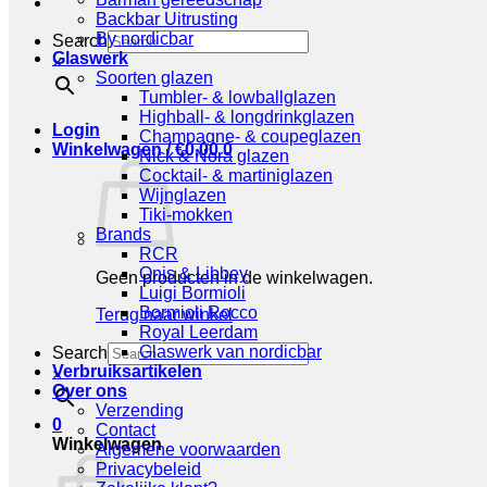
Backbar Uitrusting
By nordicbar
Search
Glaswerk
×
Soorten glazen
Tumbler- & lowballglazen
Highball- & longdrinkglazen
Login
Champagne- & coupeglazen
Winkelwagen /
€
0,00
0
Nick & Nora glazen
Cocktail- & martiniglazen
Wijnglazen
Tiki-mokken
Brands
RCR
Onis & Libbey
Geen producten in de winkelwagen.
Luigi Bormioli
Bormioli Rocco
Terug naar winkel
Royal Leerdam
Glaswerk van nordicbar
Search
Verbruiksartikelen
×
Over ons
Verzending
0
Contact
Winkelwagen
Algemene voorwaarden
Privacybeleid