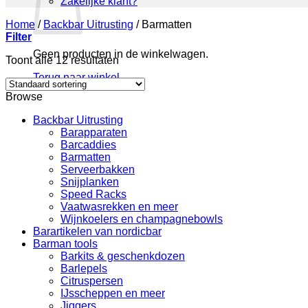
Zakelijke klant?
Home
/
Backbar Uitrusting
/
Barmatten
Filter
Geen producten in de winkelwagen.
Toont alle 12 resultaten
Terug naar winkel
Browse
Backbar Uitrusting
Barapparaten
Barcaddies
Barmatten
Serveerbakken
Snijplanken
Speed Racks
Vaatwasrekken en meer
Wijnkoelers en champagnebowls
Barartikelen van nordicbar
Barman tools
Barkits & geschenkdozen
Barlepels
Citruspersen
IJsscheppen en meer
Jiggers