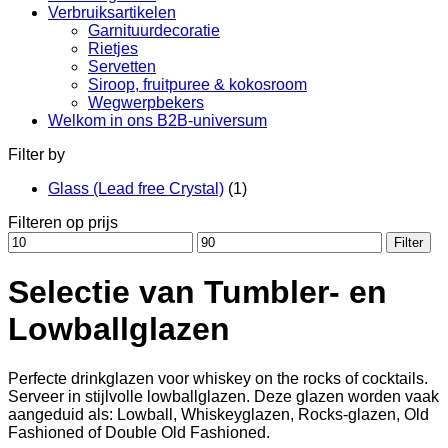
Verbruiksartikelen
Garnituurdecoratie
Rietjes
Servetten
Siroop, fruitpuree & kokosroom
Wegwerpbekers
Welkom in ons B2B-universum
Filter by
Glass (Lead free Crystal)
(1)
Filteren op prijs
Min.
Max.
Filter
prijs
prijs
Selectie van Tumbler- en
Lowballglazen
Perfecte drinkglazen voor whiskey on the rocks of cocktails.
Serveer in stijlvolle lowballglazen. Deze glazen worden vaak
aangeduid als: Lowball, Whiskeyglazen, Rocks-glazen, Old
Fashioned of Double Old Fashioned.