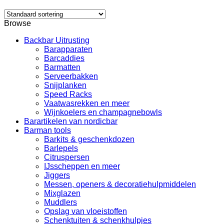
Browse
Backbar Uitrusting
Barapparaten
Barcaddies
Barmatten
Serveerbakken
Snijplanken
Speed Racks
Vaatwasrekken en meer
Wijnkoelers en champagnebowls
Barartikelen van nordicbar
Barman tools
Barkits & geschenkdozen
Barlepels
Citruspersen
IJsscheppen en meer
Jiggers
Messen, openers & decoratiehulpmiddelen
Mixglazen
Muddlers
Opslag van vloeistoffen
Schenktuiten & schenkhulpjes