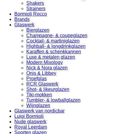
Shakers
Strainers
Bormioli Rocco
Brands
Glaswerk
Bierglazen
Champagne- & coupeglazen
Cocktail- & martiniglazen
Highball- & longdrinkglazen
Karaffen & schenkkannen
Luxe & metalen glazen
Modern Mixology
Nick & Nora glazen
Onis & Libbey
Proefglas
RCR Glaswerk
Shot- & likeurglazen
Tiki-mokken
Tumbler- & lowballglazen
Wijnglazen
Glaswerk van nordicbar
Luigi Bormioli
Nude glaswerk
Royal Leerdam
Soorten glazen