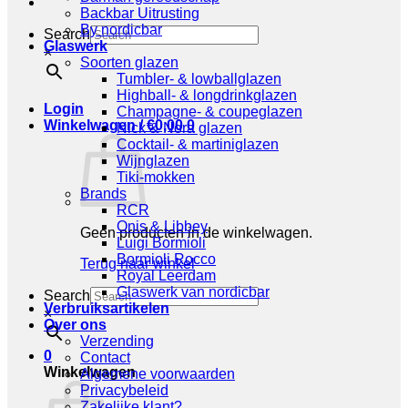
Backbar Uitrusting
By nordicbar
Search
Glaswerk
×
Soorten glazen
Tumbler- & lowballglazen
Highball- & longdrinkglazen
Login
Champagne- & coupeglazen
Winkelwagen /
€
0,00
0
Nick & Nora glazen
Cocktail- & martiniglazen
Wijnglazen
Tiki-mokken
Brands
RCR
Onis & Libbey
Geen producten in de winkelwagen.
Luigi Bormioli
Bormioli Rocco
Terug naar winkel
Royal Leerdam
Glaswerk van nordicbar
Search
Verbruiksartikelen
×
Over ons
Verzending
0
Contact
Winkelwagen
Algemene voorwaarden
Privacybeleid
Zakelijke klant?