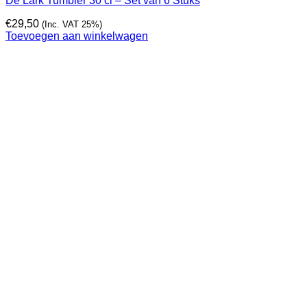
De Lark Tumbler 30 cl – Set van 6 Stuks
€
29,50
(Inc. VAT 25%)
Toevoegen aan winkelwagen