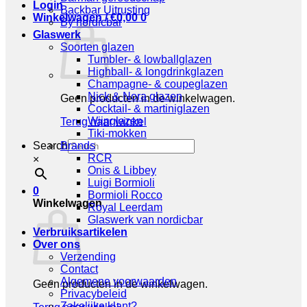
Login
Backbar Uitrusting
Winkelwagen /
€
0,00
0
By nordicbar
Glaswerk
Soorten glazen
Tumbler- & lowballglazen
Highball- & longdrinkglazen
Champagne- & coupeglazen
Nick & Nora glazen
Geen producten in de winkelwagen.
Cocktail- & martiniglazen
Wijnglazen
Terug naar winkel
Tiki-mokken
Search
Brands
RCR
×
Onis & Libbey
Luigi Bormioli
0
Bormioli Rocco
Winkelwagen
Royal Leerdam
Glaswerk van nordicbar
Verbruiksartikelen
Over ons
Verzending
Contact
Algemene voorwaarden
Geen producten in de winkelwagen.
Privacybeleid
Zakelijke klant?