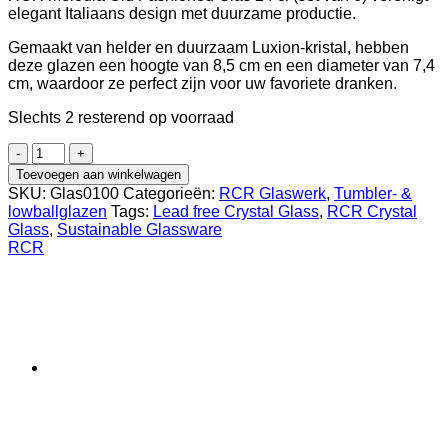
elegant Italiaans design met duurzame productie.
Gemaakt van helder en duurzaam Luxion-kristal, hebben
deze glazen een hoogte van 8,5 cm en een diameter van 7,4
cm, waardoor ze perfect zijn voor uw favoriete dranken.
Slechts 2 resterend op voorraad
RCR
Melodia
Toevoegen aan winkelwagen
Old
SKU:
Glas0100
Categorieën:
RCR Glaswerk
,
Tumbler- &
Fashioned
lowballglazen
Tags:
Lead free Crystal Glass
,
RCR Crystal
23
Glass
,
Sustainable Glassware
cl
RCR
(set
van
6)
aantal