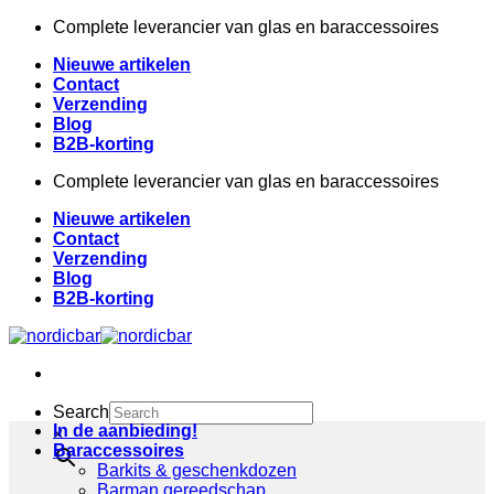
Ga
Complete leverancier van glas en baraccessoires
naar
Nieuwe artikelen
inhoud
Contact
Verzending
Blog
B2B-korting
Complete leverancier van glas en baraccessoires
Nieuwe artikelen
Contact
Verzending
Blog
B2B-korting
Search
In de aanbieding!
×
Baraccessoires
Barkits & geschenkdozen
Barman gereedschap