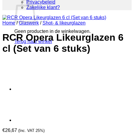
Privacybeleid
Zakelijke klant?
Home
/
Glaswerk
/
Shot- & likeurglazen
Geen producten in de winkelwagen.
RCR Opera Likeurglazen 6
Terug naar winkel
cl (Set van 6 stuks)
€
26,67
(Inc. VAT 25%)