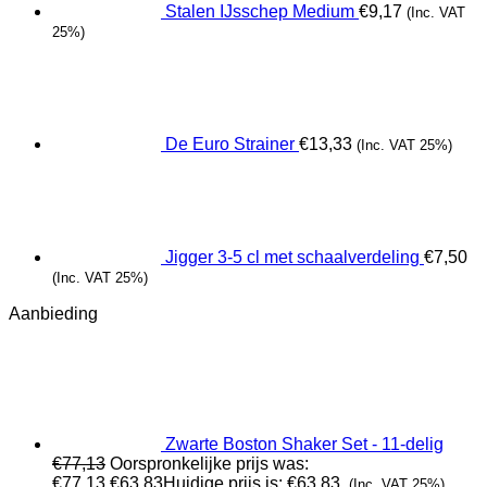
Stalen IJsschep Medium
€
9,17
(Inc. VAT
25%)
De Euro Strainer
€
13,33
(Inc. VAT 25%)
Jigger 3-5 cl met schaalverdeling
€
7,50
(Inc. VAT 25%)
Aanbieding
Zwarte Boston Shaker Set - 11-delig
€
77,13
Oorspronkelijke prijs was:
€77,13.
€
63,83
Huidige prijs is: €63,83.
(Inc. VAT 25%)