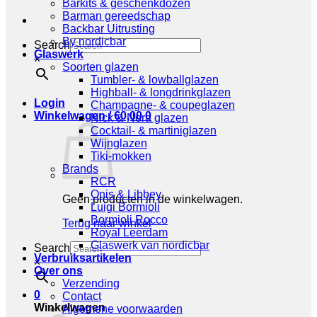
Barkits & geschenkdozen
Barman gereedschap
Backbar Uitrusting
By nordicbar
Search
Glaswerk
×
Soorten glazen
Tumbler- & lowballglazen
Highball- & longdrinkglazen
Login
Champagne- & coupeglazen
Winkelwagen /
€
0,00
0
Nick & Nora glazen
Cocktail- & martiniglazen
Wijnglazen
Tiki-mokken
Brands
RCR
Onis & Libbey
Geen producten in de winkelwagen.
Luigi Bormioli
Bormioli Rocco
Terug naar winkel
Royal Leerdam
Glaswerk van nordicbar
Search
Verbruiksartikelen
×
Over ons
Verzending
0
Contact
Winkelwagen
Algemene voorwaarden