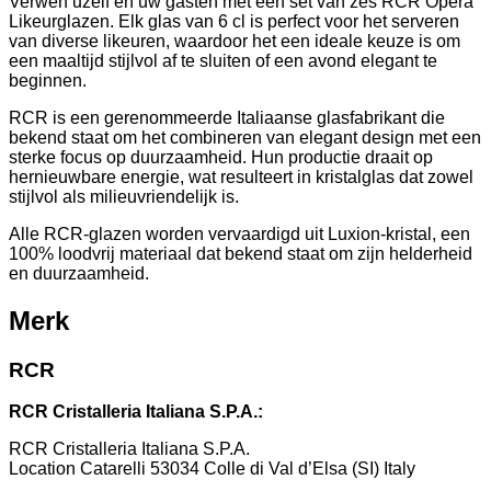
Verwen uzelf en uw gasten met een set van zes RCR Opera
Likeurglazen. Elk glas van 6 cl is perfect voor het serveren
van diverse likeuren, waardoor het een ideale keuze is om
een maaltijd stijlvol af te sluiten of een avond elegant te
beginnen.
RCR is een gerenommeerde Italiaanse glasfabrikant die
bekend staat om het combineren van elegant design met een
sterke focus op duurzaamheid. Hun productie draait op
hernieuwbare energie, wat resulteert in kristalglas dat zowel
stijlvol als milieuvriendelijk is.
Alle RCR-glazen worden vervaardigd uit Luxion-kristal, een
100% loodvrij materiaal dat bekend staat om zijn helderheid
en duurzaamheid.
Merk
RCR
RCR Cristalleria Italiana S.P.A.:
RCR Cristalleria Italiana S.P.A.
Location Catarelli 53034 Colle di Val d’Elsa (SI) Italy