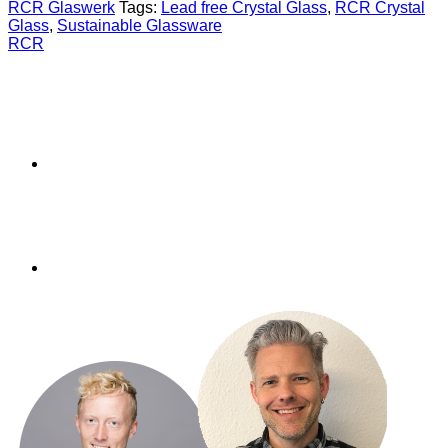
49
RCR Glaswerk
Tags:
Lead free Crystal Glass
,
RCR Crystal
cl
Glass
,
Sustainable Glassware
(set
RCR
van
6)
aantal