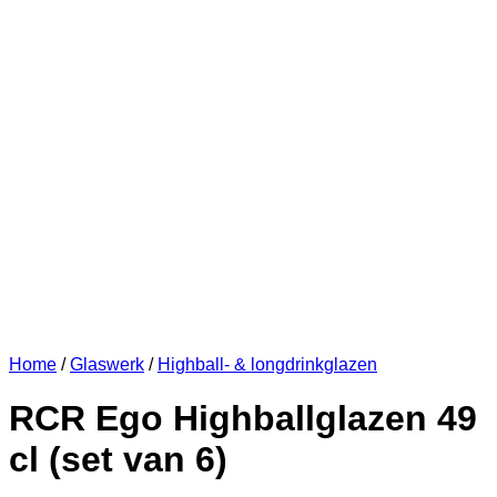
Home
/
Glaswerk
/
Highball- & longdrinkglazen
RCR Ego Highballglazen 49
cl (set van 6)