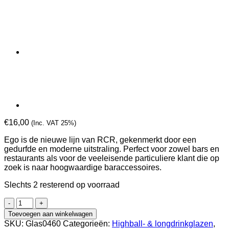
€
16,00
(Inc. VAT 25%)
Ego is de nieuwe lijn van RCR, gekenmerkt door een
gedurfde en moderne uitstraling. Perfect voor zowel bars en
restaurants als voor de veeleisende particuliere klant die op
zoek is naar hoogwaardige baraccessoires.
Slechts 2 resterend op voorraad
RCR
Ego
Toevoegen aan winkelwagen
Highballglazen
SKU:
Glas0460
Categorieën:
Highball- & longdrinkglazen
,