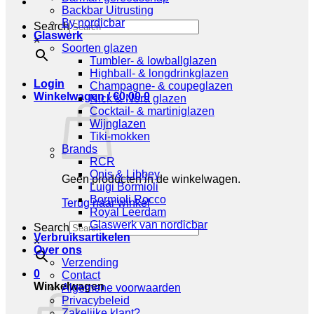
Backbar Uitrusting
By nordicbar
Search
Glaswerk
×
Soorten glazen
Tumbler- & lowballglazen
Highball- & longdrinkglazen
Login
Champagne- & coupeglazen
Winkelwagen /
€
0,00
0
Nick & Nora glazen
Cocktail- & martiniglazen
Wijnglazen
Tiki-mokken
Brands
RCR
Onis & Libbey
Geen producten in de winkelwagen.
Luigi Bormioli
Bormioli Rocco
Terug naar winkel
Royal Leerdam
Glaswerk van nordicbar
Search
Verbruiksartikelen
×
Over ons
Verzending
0
Contact
Winkelwagen
Algemene voorwaarden
Privacybeleid
Zakelijke klant?