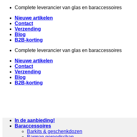
Ga
Complete leverancier van glas en baraccessoires
naar
Nieuwe artikelen
inhoud
Contact
Verzending
Blog
B2B-korting
Complete leverancier van glas en baraccessoires
Nieuwe artikelen
Contact
Verzending
Blog
B2B-korting
In de aanbieding!
Baraccessoires
Barkits & geschenkdozen
Barman gereedschap