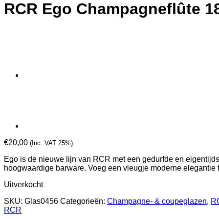
RCR Ego Champagneflûte 18 
€
20,00
(Inc. VAT 25%)
Ego is de nieuwe lijn van RCR met een gedurfde en eigentijdse
hoogwaardige barware. Voeg een vleugje moderne elegantie 
Uitverkocht
SKU:
Glas0456
Categorieën:
Champagne- & coupeglazen
,
R
RCR