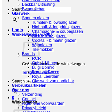
Backbar Uitrusting
By nordicbar
Search
Glaswerk
×
Soorten glazen
Tumbler- & lowballglazen
Highball- & longdrinkglazen
Login
Champagne- & coupeglazen
Winkelwagen /
€
0,00
0
Nick & Nora glazen
Cocktail- & martiniglazen
Wijnglazen
Tiki-mokken
Brands
RCR
Onis & Libbey
Geen producten in de winkelwagen.
Luigi Bormioli
Bormioli Rocco
Terug naar winkel
Royal Leerdam
Glaswerk van nordicbar
Search
Verbruiksartikelen
×
Over ons
Verzending
0
Contact
Winkelwagen
Algemene voorwaarden
Privacybeleid