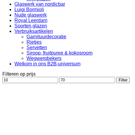
Glaswerk van nordicbar
Luigi Bormioli
Nude glaswerk
Royal Leerdam
Soorten glazen
Verbruiksartikelen
Garnituurdecoratie
Rietjes
Servetten
Siroop, fruitpuree & kokosroom
Wegwerpbekers
Welkom in ons B2B-universum
Filteren op prijs
Min.
Max.
Filter
prijs
prijs