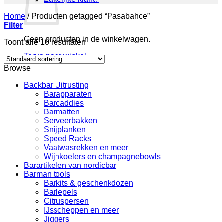
Home
/
Producten getagged “Pasabahce”
Filter
Geen producten in de winkelwagen.
Toont alle 10 resultaten
Terug naar winkel
Browse
Backbar Uitrusting
Barapparaten
Barcaddies
Barmatten
Serveerbakken
Snijplanken
Speed Racks
Vaatwasrekken en meer
Wijnkoelers en champagnebowls
Barartikelen van nordicbar
Barman tools
Barkits & geschenkdozen
Barlepels
Citruspersen
IJsscheppen en meer
Jiggers