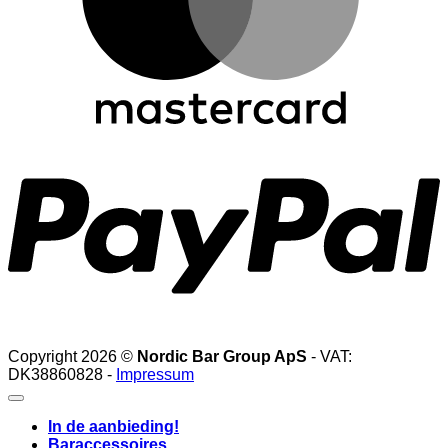
P
Copyright 2026 ©
Nordic Bar Group ApS
- VAT:
DK38860828 -
Impressum
In de aanbieding!
Baraccessoires