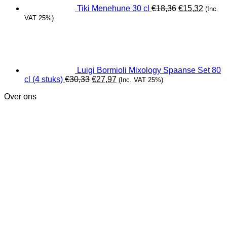
Tiki Menehune 30 cl
€
18,36
€
15,32
(Inc.
VAT 25%)
Luigi Bormioli Mixology Spaanse Set 80
Oorspronkelijke
Huidige
cl (4 stuks)
€
30,33
€
27,97
(Inc. VAT 25%)
prijs
prijs
Over ons
was:
is:
€30,33.
€27,97.