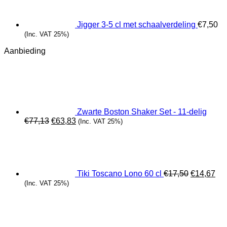
Jigger 3-5 cl met schaalverdeling
€
7,50
(Inc. VAT 25%)
Aanbieding
Zwarte Boston Shaker Set - 11-delig
Oorspronkelijke
Huidige
€
77,13
€
63,83
(Inc. VAT 25%)
prijs
prijs
Oorspronk
Hui
was:
is:
prijs
prij
€77,13.
€63,83.
was:
is:
€17,50.
€14
Tiki Toscano Lono 60 cl
€
17,50
€
14,67
(Inc. VAT 25%)
Oorspronkeli
Huidig
prijs
prijs
was:
is:
€18,36.
€15,32