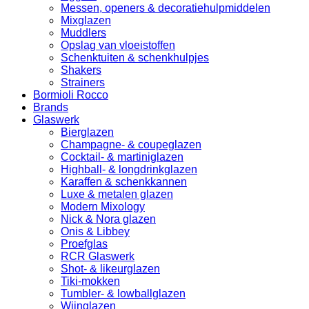
Messen, openers & decoratiehulpmiddelen
Mixglazen
Muddlers
Opslag van vloeistoffen
Schenktuiten & schenkhulpjes
Shakers
Strainers
Bormioli Rocco
Brands
Glaswerk
Bierglazen
Champagne- & coupeglazen
Cocktail- & martiniglazen
Highball- & longdrinkglazen
Karaffen & schenkkannen
Luxe & metalen glazen
Modern Mixology
Nick & Nora glazen
Onis & Libbey
Proefglas
RCR Glaswerk
Shot- & likeurglazen
Tiki-mokken
Tumbler- & lowballglazen
Wijnglazen