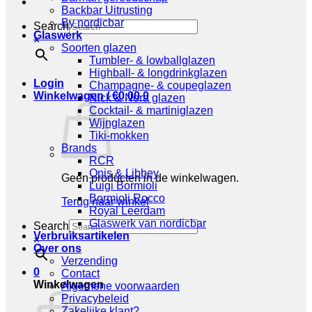
Backbar Uitrusting
By nordicbar
Search
Glaswerk
×
Soorten glazen
Tumbler- & lowballglazen
Highball- & longdrinkglazen
Login
Champagne- & coupeglazen
Winkelwagen /
€
0,00
0
Nick & Nora glazen
Cocktail- & martiniglazen
Wijnglazen
Tiki-mokken
Brands
RCR
Onis & Libbey
Geen producten in de winkelwagen.
Luigi Bormioli
Bormioli Rocco
Terug naar winkel
Royal Leerdam
Glaswerk van nordicbar
Search
Verbruiksartikelen
×
Over ons
Verzending
0
Contact
Winkelwagen
Algemene voorwaarden
Privacybeleid
Zakelijke klant?