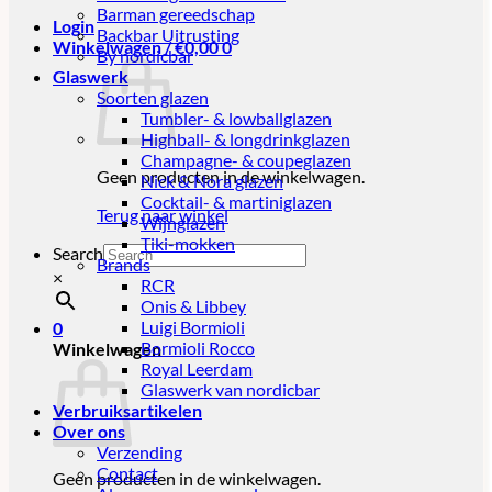
Barman gereedschap
Login
Backbar Uitrusting
Winkelwagen /
€
0,00
0
By nordicbar
Glaswerk
Soorten glazen
Tumbler- & lowballglazen
Highball- & longdrinkglazen
Champagne- & coupeglazen
Geen producten in de winkelwagen.
Nick & Nora glazen
Cocktail- & martiniglazen
Terug naar winkel
Wijnglazen
Tiki-mokken
Search
Brands
×
RCR
Onis & Libbey
Luigi Bormioli
0
Bormioli Rocco
Winkelwagen
Royal Leerdam
Glaswerk van nordicbar
Verbruiksartikelen
Over ons
Verzending
Contact
Geen producten in de winkelwagen.