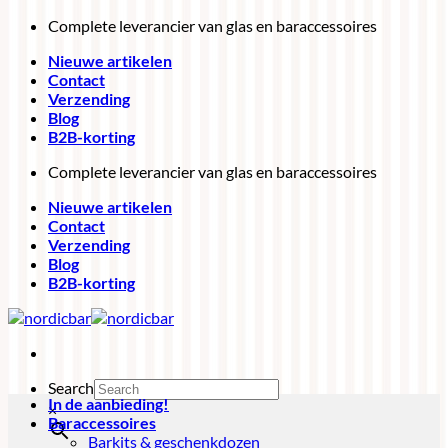
Ga
Complete leverancier van glas en baraccessoires
naar
Nieuwe artikelen
inhoud
Contact
Verzending
Blog
B2B-korting
Complete leverancier van glas en baraccessoires
Nieuwe artikelen
Contact
Verzending
Blog
B2B-korting
Search
In de aanbieding!
×
Baraccessoires
Barkits & geschenkdozen