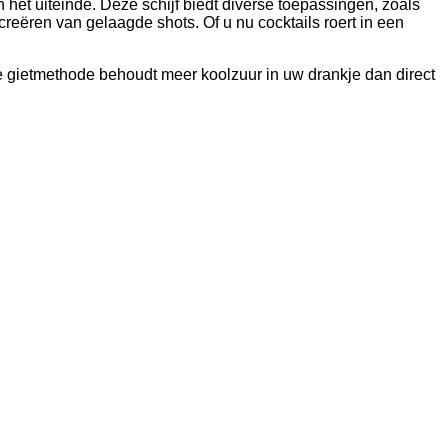
 het uiteinde. Deze schijf biedt diverse toepassingen, zoals
creëren van gelaagde shots. Of u nu cocktails roert in een
te gietmethode behoudt meer koolzuur in uw drankje dan direct