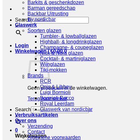
Barkits & geschenkdozen
Barman gereedschap
Backbar Uitrusting
By nordicbar
Search
Glaswerk
×
Soorten glazen
Tumbler- & lowballglazen
Highball- & longdrinkglazen
Login
Champagne- & coupeglazen
Winkelwagen /
€
0,00
0
Nick & Nora glazen
Cocktail- & martiniglazen
Wijnglazen
Tiki-mokken
Brands
RCR
Onis & Libbey
Geen producten in de winkelwagen.
Luigi Bormioli
Bormioli Rocco
Terug naar winkel
Royal Leerdam
Glaswerk van nordicbar
Search
Verbruiksartikelen
×
Over ons
Verzending
0
Contact
Winkelwagen
Algemene voorwaarden