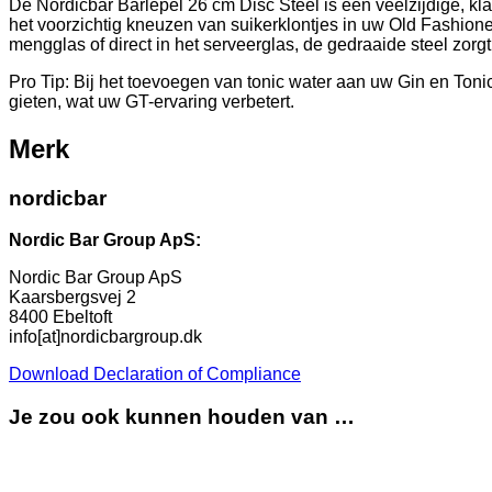
De Nordicbar Barlepel 26 cm Disc Steel is een veelzijdige, kla
het voorzichtig kneuzen van suikerklontjes in uw Old Fashioned
mengglas of direct in het serveerglas, de gedraaide steel zorg
Pro Tip: Bij het toevoegen van tonic water aan uw Gin en Toni
gieten, wat uw GT-ervaring verbetert.
Merk
nordicbar
Nordic Bar Group ApS:
Nordic Bar Group ApS
Kaarsbergsvej 2
8400 Ebeltoft
info[at]nordicbargroup.dk
Download Declaration of Compliance
Je zou ook kunnen houden van …