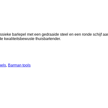
assieke barlepel met een gedraaide steel en een ronde schijf aa
 de kwaliteitsbewuste thuisbartender.
pels
,
Barman tools