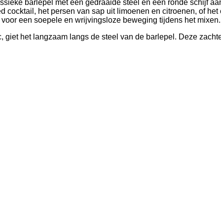
ssieke barlepel met een gedraaide steel en een ronde schijf aan
 cocktail, het persen van sap uit limoenen en citroenen, of het 
t voor een soepele en wrijvingsloze beweging tijdens het mixen.
c, giet het langzaam langs de steel van de barlepel. Deze zach