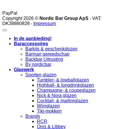
PayPal
Copyright 2026 ©
Nordic Bar Group ApS
- VAT:
DK38860828 -
Impressum
In de aanbieding!
Baraccessoires
Barkits & geschenkdozen
Barman gereedschap
Backbar Uitrusting
By nordicbar
Glaswerk
Soorten glazen
Tumbler- & lowballglazen
Highball- & longdrinkglazen
Champagne- & coupeglazen
Nick & Nora glazen
Cocktail- & martiniglazen
Wijnglazen
Tiki-mokken
Brands
RCR
Onis & Libbey