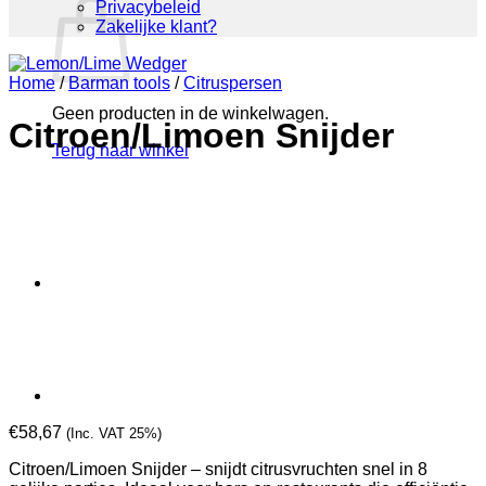
Privacybeleid
Zakelijke klant?
Home
/
Barman tools
/
Citruspersen
Geen producten in de winkelwagen.
Citroen/Limoen Snijder
Terug naar winkel
€
58,67
(Inc. VAT 25%)
Citroen/Limoen Snijder – snijdt citrusvruchten snel in 8