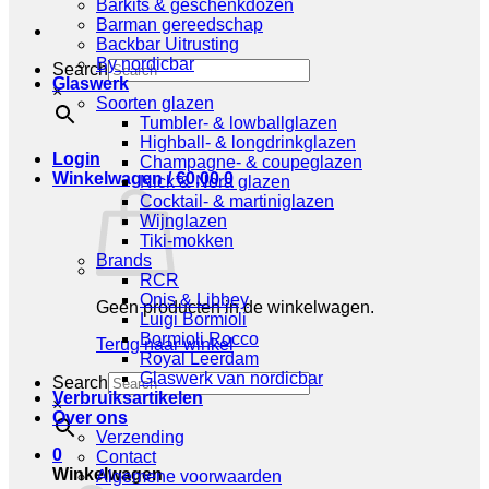
Barkits & geschenkdozen
Barman gereedschap
Backbar Uitrusting
By nordicbar
Search
Glaswerk
×
Soorten glazen
Tumbler- & lowballglazen
Highball- & longdrinkglazen
Login
Champagne- & coupeglazen
Winkelwagen /
€
0,00
0
Nick & Nora glazen
Cocktail- & martiniglazen
Wijnglazen
Tiki-mokken
Brands
RCR
Onis & Libbey
Geen producten in de winkelwagen.
Luigi Bormioli
Bormioli Rocco
Terug naar winkel
Royal Leerdam
Glaswerk van nordicbar
Search
Verbruiksartikelen
×
Over ons
Verzending
0
Contact
Winkelwagen
Algemene voorwaarden