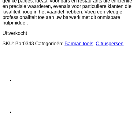
gelijke partjes. Ideaal voor bars en restaurants die efficiëntie
en precisie waarderen, evenals voor particuliere klanten die
kwaliteit hoog in het vaandel hebben. Voeg een vleugje
professionaliteit toe aan uw barwerk met dit onmisbare
hulpmiddel.
Uitverkocht
SKU:
Bar0343
Categorieën:
Barman tools
,
Citruspersen