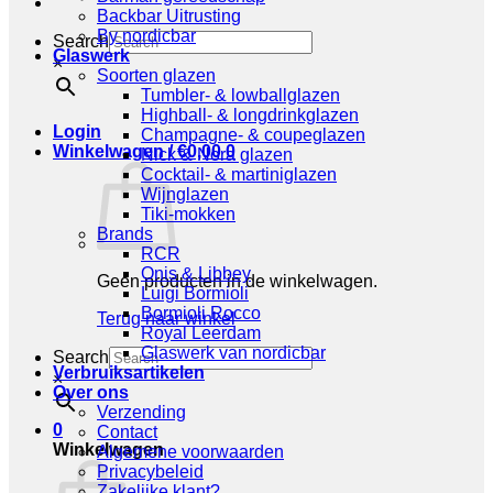
Backbar Uitrusting
By nordicbar
Search
Glaswerk
×
Soorten glazen
Tumbler- & lowballglazen
Highball- & longdrinkglazen
Login
Champagne- & coupeglazen
Winkelwagen /
€
0,00
0
Nick & Nora glazen
Cocktail- & martiniglazen
Wijnglazen
Tiki-mokken
Brands
RCR
Onis & Libbey
Geen producten in de winkelwagen.
Luigi Bormioli
Bormioli Rocco
Terug naar winkel
Royal Leerdam
Glaswerk van nordicbar
Search
Verbruiksartikelen
×
Over ons
Verzending
0
Contact
Winkelwagen
Algemene voorwaarden
Privacybeleid
Zakelijke klant?