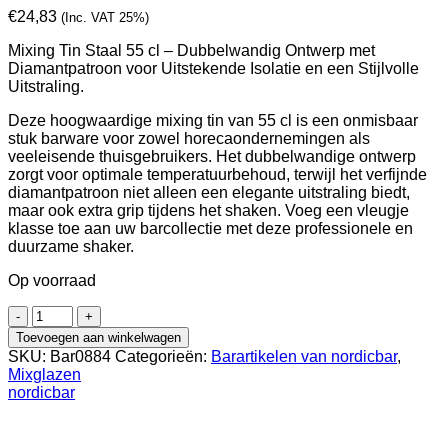
€
24,83
(Inc. VAT 25%)
Mixing Tin Staal 55 cl – Dubbelwandig Ontwerp met
Diamantpatroon voor Uitstekende Isolatie en een Stijlvolle
Uitstraling.
Deze hoogwaardige mixing tin van 55 cl is een onmisbaar
stuk barware voor zowel horecaondernemingen als
veeleisende thuisgebruikers. Het dubbelwandige ontwerp
zorgt voor optimale temperatuurbehoud, terwijl het verfijnde
diamantpatroon niet alleen een elegante uitstraling biedt,
maar ook extra grip tijdens het shaken. Voeg een vleugje
klasse toe aan uw barcollectie met deze professionele en
duurzame shaker.
Op voorraad
Mengbeker
van
Toevoegen aan winkelwagen
roestvrij
SKU:
Bar0884
Categorieën:
Barartikelen van nordicbar
,
staal
Mixglazen
met
nordicbar
dubbele
wand
-