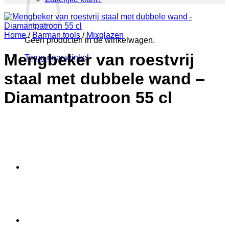
Home
/
Barman tools
/
Mixglazen
Geen producten in de winkelwagen.
Mengbeker van roestvrij
Terug naar winkel
staal met dubbele wand –
Diamantpatroon 55 cl