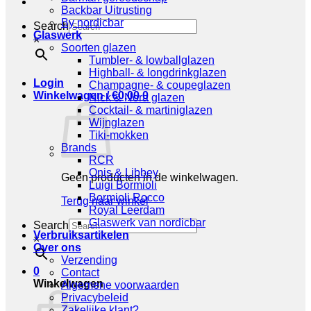
Backbar Uitrusting
By nordicbar
Search
Glaswerk
×
Soorten glazen
Tumbler- & lowballglazen
Highball- & longdrinkglazen
Login
Champagne- & coupeglazen
Winkelwagen /
€
0,00
0
Nick & Nora glazen
Cocktail- & martiniglazen
Wijnglazen
Tiki-mokken
Brands
RCR
Onis & Libbey
Geen producten in de winkelwagen.
Luigi Bormioli
Bormioli Rocco
Terug naar winkel
Royal Leerdam
Glaswerk van nordicbar
Search
Verbruiksartikelen
×
Over ons
Verzending
0
Contact
Winkelwagen
Algemene voorwaarden
Privacybeleid
Zakelijke klant?