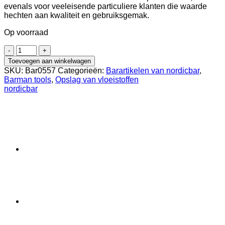
evenals voor veeleisende particuliere klanten die waarde
hechten aan kwaliteit en gebruiksgemak.
Op voorraad
Snelgietfles
1
Toevoegen aan winkelwagen
Liter
SKU:
Bar0557
Categorieën:
Barartikelen van nordicbar
,
Geel
Barman tools
,
Opslag van vloeistoffen
aantal
nordicbar