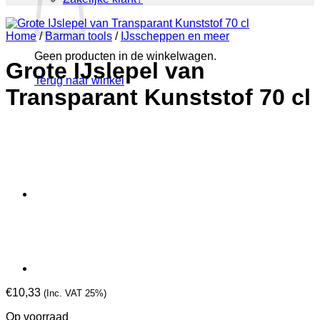
Home
/
Barman tools
/
IJsscheppen en meer
Geen producten in de winkelwagen.
Grote IJslepel van
Terug naar winkel
Transparant Kunststof 70 cl
€
10,33
(Inc. VAT 25%)
Op voorraad