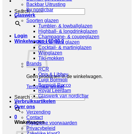
Backbar Uitrusting
By nordicbar
Search
Glaswerk
×
Soorten glazen
Tumbler- & lowballglazen
Highball- & longdrinkglazen
Login
Champagne- & coupeglazen
Winkelwagen /
€
0,00
0
Nick & Nora glazen
Cocktail- & martiniglazen
Wijnglazen
Tiki-mokken
Brands
RCR
Onis & Libbey
Geen producten in de winkelwagen.
Luigi Bormioli
Bormioli Rocco
Terug naar winkel
Royal Leerdam
Glaswerk van nordicbar
Search
Verbruiksartikelen
×
Over ons
Verzending
0
Contact
Winkelwagen
Algemene voorwaarden
Privacybeleid
Zakelijke klant?