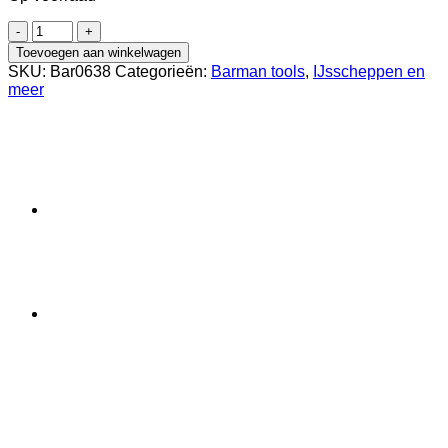
Grote
IJslepel
Toevoegen aan winkelwagen
van
SKU:
Bar0638
Categorieën:
Barman tools
,
IJsscheppen en
Transparant
meer
Kunststof
70
cl
aantal