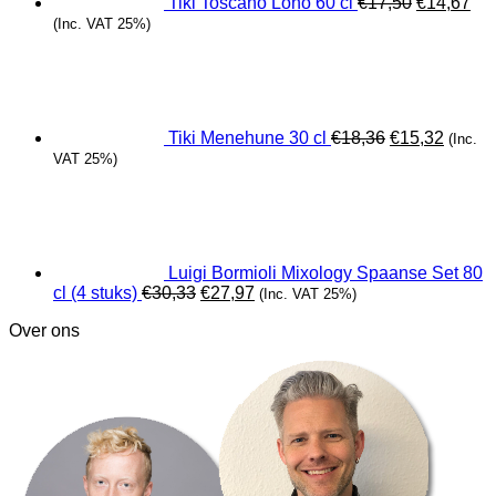
Tiki Toscano Lono 60 cl
€
17,50
€
14,67
(Inc. VAT 25%)
Oorspronkeli
Huidig
prijs
prijs
was:
is:
€18,36.
€15,32
Tiki Menehune 30 cl
€
18,36
€
15,32
(Inc.
VAT 25%)
Luigi Bormioli Mixology Spaanse Set 80
Oorspronkelijke
Huidige
cl (4 stuks)
€
30,33
€
27,97
(Inc. VAT 25%)
prijs
prijs
Over ons
was:
is:
€30,33.
€27,97.