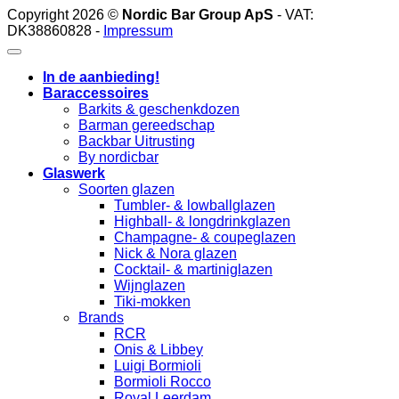
Copyright 2026 ©
Nordic Bar Group ApS
- VAT:
DK38860828 -
Impressum
In de aanbieding!
Baraccessoires
Barkits & geschenkdozen
Barman gereedschap
Backbar Uitrusting
By nordicbar
Glaswerk
Soorten glazen
Tumbler- & lowballglazen
Highball- & longdrinkglazen
Champagne- & coupeglazen
Nick & Nora glazen
Cocktail- & martiniglazen
Wijnglazen
Tiki-mokken
Brands
RCR
Onis & Libbey
Luigi Bormioli
Bormioli Rocco
Royal Leerdam