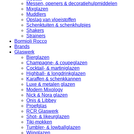
Messen, openers & decoratiehulpmiddelen
Mixglazen
Muddlers
Opslag van vloeistoffen
Schenktuiten & schenkhulpjes
Shakers
Strainers
Bormioli Rocco
Brands
Glaswerk
Bierglazen
Champagne- & coupeglazen
Cocktail- & martiniglazen
Highball- & longdrinkglazen
Karaffen & schenkkannen
Luxe & metalen glazen
Modern Mixology
Nick & Nora glazen
Onis & Libbey
Proefglas
RCR Glaswerk
Shot- & likeurglazen
Tiki-mokken
Tumbler- & lowballglazen
Wijnglazen