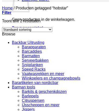
Home
/
Producten getagged “hobstar”
Filter
Geen producten in de winkelwagen.
Toont alle 2 resultaten
Terug naar winkel
Browse
Backbar Uitrusting
Barapparaten
Barcaddies
Barmatten
Serveerbakken
Snijplanken
Speed Racks
Vaatwasrekken en meer
Wijnkoelers en champagnebowls
Barartikelen van nordicbar
Barman tools
Barkits & geschenkdozen
Barlepels
Citruspersen
IJsscheppen en meer
Jiggers