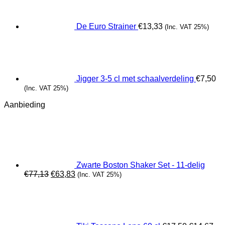
De Euro Strainer
€
13,33
(Inc. VAT 25%)
Jigger 3-5 cl met schaalverdeling
€
7,50
(Inc. VAT 25%)
Aanbieding
Zwarte Boston Shaker Set - 11-delig
Oorspronkelijke
Huidige
€
77,13
€
63,83
(Inc. VAT 25%)
prijs
prijs
Oorspronk
Hui
was:
is:
prijs
prij
€77,13.
€63,83.
was:
is:
€17,50.
€14