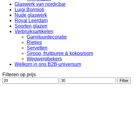
Glaswerk van nordicbar
Luigi Bormioli
Nude glaswerk
Royal Leerdam
Soorten glazen
Verbruiksartikelen
Garnituurdecoratie
Rietjes
Servetten
Siroop, fruitpuree & kokosroom
Wegwerpbekers
Welkom in ons B2B-universum
Filteren op prijs
Min.
Max.
Filter
prijs
prijs