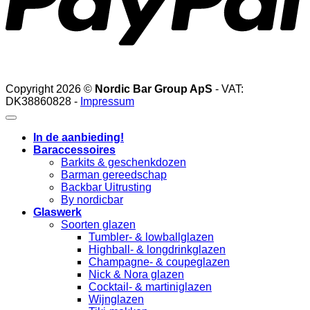
Copyright 2026 ©
Nordic Bar Group ApS
- VAT:
DK38860828 -
Impressum
In de aanbieding!
Baraccessoires
Barkits & geschenkdozen
Barman gereedschap
Backbar Uitrusting
By nordicbar
Glaswerk
Soorten glazen
Tumbler- & lowballglazen
Highball- & longdrinkglazen
Champagne- & coupeglazen
Nick & Nora glazen
Cocktail- & martiniglazen
Wijnglazen