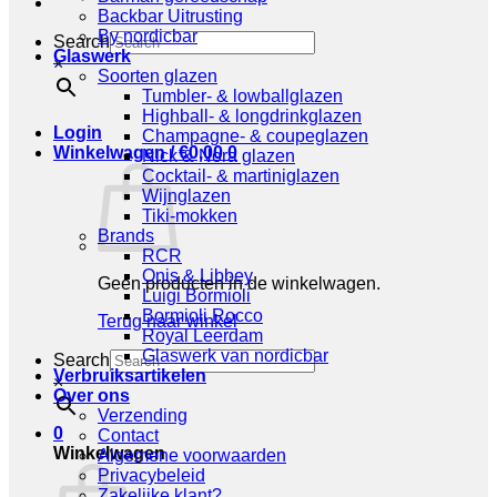
Backbar Uitrusting
By nordicbar
Search
Glaswerk
×
Soorten glazen
Tumbler- & lowballglazen
Highball- & longdrinkglazen
Login
Champagne- & coupeglazen
Winkelwagen /
€
0,00
0
Nick & Nora glazen
Cocktail- & martiniglazen
Wijnglazen
Tiki-mokken
Brands
RCR
Onis & Libbey
Geen producten in de winkelwagen.
Luigi Bormioli
Bormioli Rocco
Terug naar winkel
Royal Leerdam
Glaswerk van nordicbar
Search
Verbruiksartikelen
×
Over ons
Verzending
0
Contact
Winkelwagen
Algemene voorwaarden
Privacybeleid
Zakelijke klant?