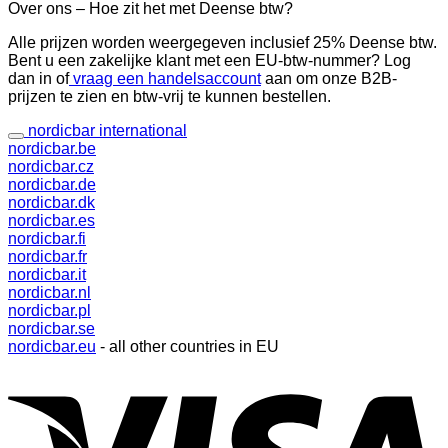
Over ons – Hoe zit het met Deense btw?
Alle prijzen worden weergegeven inclusief 25% Deense btw.
Bent u een zakelijke klant met een EU-btw-nummer? Log
dan in of
vraag een handelsaccount
aan om onze B2B-
prijzen te zien en btw-vrij te kunnen bestellen.
nordicbar international
nordicbar.be
nordicbar.cz
nordicbar.de
nordicbar.dk
nordicbar.es
nordicbar.fi
nordicbar.fr
nordicbar.it
nordicbar.nl
nordicbar.pl
nordicbar.se
nordicbar.eu
- all other countries in EU
V