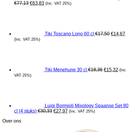
Oorspronkelijke
Huidige
€
77,13
€
63,83
(Inc. VAT 25%)
prijs
prijs
Oorspronk
Hui
was:
is:
prijs
prij
€77,13.
€63,83.
was:
is:
€17,50.
€14
Tiki Toscano Lono 60 cl
€
17,50
€
14,67
(Inc. VAT 25%)
Oorspronkeli
Huidig
prijs
prijs
was:
is:
€18,36.
€15,32
Tiki Menehune 30 cl
€
18,36
€
15,32
(Inc.
VAT 25%)
Luigi Bormioli Mixology Spaanse Set 80
Oorspronkelijke
Huidige
cl (4 stuks)
€
30,33
€
27,97
(Inc. VAT 25%)
prijs
prijs
Over ons
was:
is:
€30,33.
€27,97.