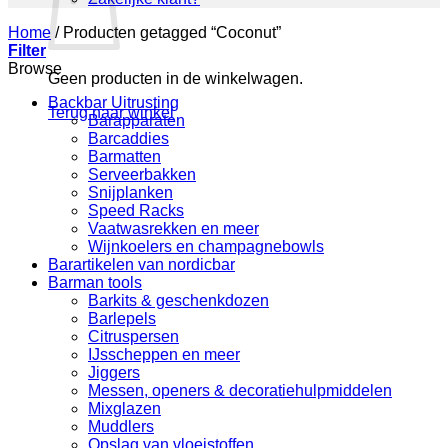
Home
/
Producten getagged “Coconut”
Filter
Browse
Geen producten in de winkelwagen.
Backbar Uitrusting
Terug naar winkel
Barapparaten
Barcaddies
Barmatten
Serveerbakken
Snijplanken
Speed Racks
Vaatwasrekken en meer
Wijnkoelers en champagnebowls
Barartikelen van nordicbar
Barman tools
Barkits & geschenkdozen
Barlepels
Citruspersen
IJsscheppen en meer
Jiggers
Messen, openers & decoratiehulpmiddelen
Mixglazen
Muddlers
Opslag van vloeistoffen