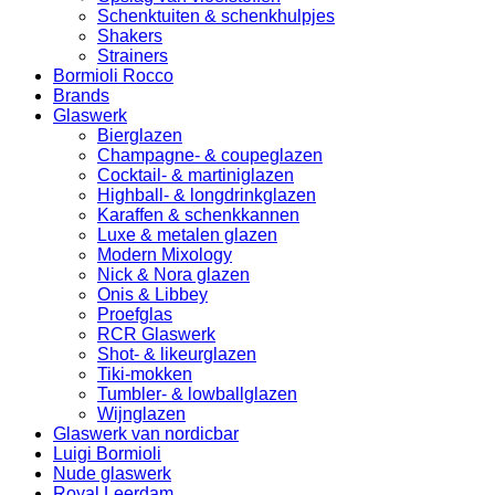
Schenktuiten & schenkhulpjes
Shakers
Strainers
Bormioli Rocco
Brands
Glaswerk
Bierglazen
Champagne- & coupeglazen
Cocktail- & martiniglazen
Highball- & longdrinkglazen
Karaffen & schenkkannen
Luxe & metalen glazen
Modern Mixology
Nick & Nora glazen
Onis & Libbey
Proefglas
RCR Glaswerk
Shot- & likeurglazen
Tiki-mokken
Tumbler- & lowballglazen
Wijnglazen
Glaswerk van nordicbar
Luigi Bormioli
Nude glaswerk
Royal Leerdam