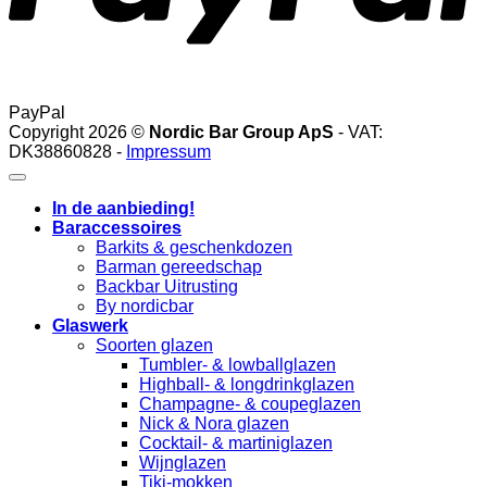
PayPal
Copyright 2026 ©
Nordic Bar Group ApS
- VAT:
DK38860828 -
Impressum
In de aanbieding!
Baraccessoires
Barkits & geschenkdozen
Barman gereedschap
Backbar Uitrusting
By nordicbar
Glaswerk
Soorten glazen
Tumbler- & lowballglazen
Highball- & longdrinkglazen
Champagne- & coupeglazen
Nick & Nora glazen
Cocktail- & martiniglazen
Wijnglazen
Tiki-mokken