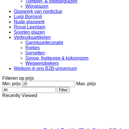
Tumbler- & lowballglazen
Wijnglazen
Glaswerk van nordicbar
Luigi Bormioli
Nude glaswerk
Royal Leerdam
Soorten glazen
Verbruiksartikelen
Garnituurdecoratie
Rietjes
Servetten
Siroop, fruitpuree & kokosroom
Wegwerpbekers
Welkom in ons B2B-universum
Filteren op prijs
Min. prijs
Max. prijs
Filter
Recently Viewed