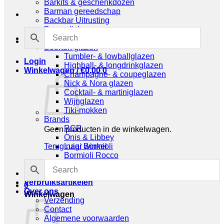
Barkits & geschenkdozen
Barman gereedschap
Backbar Uitrusting
By nordicbar
Glaswerk
Soorten glazen
Tumbler- & lowballglazen
Login
Highball- & longdrinkglazen
Winkelwagen /
€
0,00
0
Champagne- & coupeglazen
Nick & Nora glazen
Cocktail- & martiniglazen
Wijnglazen
Tiki-mokken
Brands
RCR
Geen producten in de winkelwagen.
Onis & Libbey
Terug naar winkel
Luigi Bormioli
Bormioli Rocco
Royal Leerdam
Glaswerk van nordicbar
Verbruiksartikelen
0
Over ons
Winkelwagen
Verzending
Contact
Algemene voorwaarden