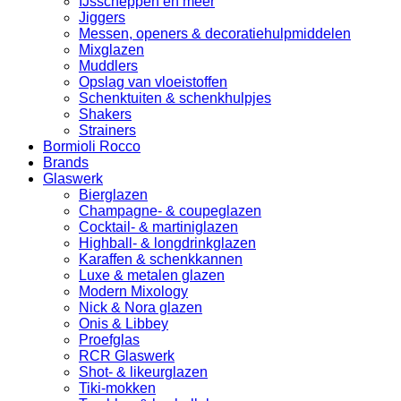
IJsscheppen en meer
Jiggers
Messen, openers & decoratiehulpmiddelen
Mixglazen
Muddlers
Opslag van vloeistoffen
Schenktuiten & schenkhulpjes
Shakers
Strainers
Bormioli Rocco
Brands
Glaswerk
Bierglazen
Champagne- & coupeglazen
Cocktail- & martiniglazen
Highball- & longdrinkglazen
Karaffen & schenkkannen
Luxe & metalen glazen
Modern Mixology
Nick & Nora glazen
Onis & Libbey
Proefglas
RCR Glaswerk
Shot- & likeurglazen
Tiki-mokken