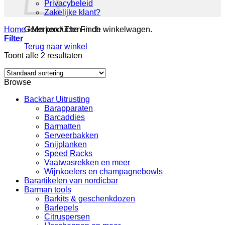
Privacybeleid
Zakelijke klant?
Home
Geen producten in de winkelwagen.
/
Merken
/
The Finch
Filter
Terug naar winkel
Toont alle 2 resultaten
Browse
Backbar Uitrusting
Barapparaten
Barcaddies
Barmatten
Serveerbakken
Snijplanken
Speed Racks
Vaatwasrekken en meer
Wijnkoelers en champagnebowls
Barartikelen van nordicbar
Barman tools
Barkits & geschenkdozen
Barlepels
Citruspersen