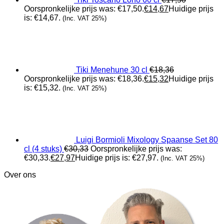
Oorspronkelijke prijs was: €17,50.
€
14,67
Huidige prijs
is: €14,67.
(Inc. VAT 25%)
Tiki Menehune 30 cl
€
18,36
Oorspronkelijke prijs was: €18,36.
€
15,32
Huidige prijs
is: €15,32.
(Inc. VAT 25%)
Luigi Bormioli Mixology Spaanse Set 80
cl (4 stuks)
€
30,33
Oorspronkelijke prijs was:
€30,33.
€
27,97
Huidige prijs is: €27,97.
(Inc. VAT 25%)
Over ons