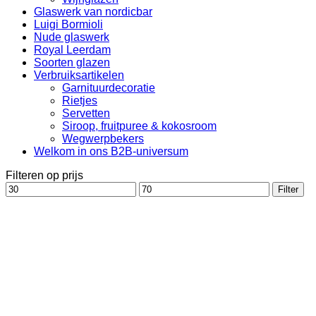
Glaswerk van nordicbar
Luigi Bormioli
Nude glaswerk
Royal Leerdam
Soorten glazen
Verbruiksartikelen
Garnituurdecoratie
Rietjes
Servetten
Siroop, fruitpuree & kokosroom
Wegwerpbekers
Welkom in ons B2B-universum
Filteren op prijs
Min.
Max.
Filter
prijs
prijs