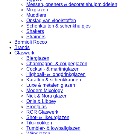
Messen, openers & decoratiehulpmiddelen
Mixglazen
Muddlers
Opslag van vloeistoffen
Schenktuiten & schenkhulpjes
Shakers
Strainers
Bormioli Rocco
Brands
Glaswerk
Bierglazen
Champagne- & coupeglazen
Cocktail- & martiniglazen
Highball- & longdrinkglazen
Karaffen & schenkkannen
Luxe & metalen glazen
Modern Mixology
Nick & Nora glazen
Onis & Libbey
Proefglas
RCR Glaswerk
Shot- & likeurglazen
Tiki-mokken
Tumbler- & lowballglazen
Wijnglazen