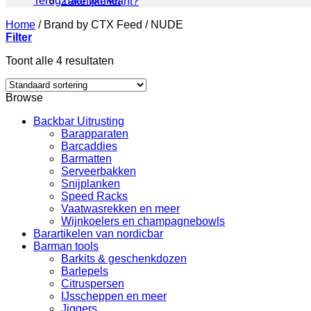
Terug naar winkel
Zakelijke klant?
Home
/
Brand by CTX Feed
/
NUDE
Filter
Toont alle 4 resultaten
Browse
Backbar Uitrusting
Barapparaten
Barcaddies
Barmatten
Serveerbakken
Snijplanken
Speed Racks
Vaatwasrekken en meer
Wijnkoelers en champagnebowls
Barartikelen van nordicbar
Barman tools
Barkits & geschenkdozen
Barlepels
Citruspersen
IJsscheppen en meer
Jiggers