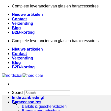
Ga
Complete leverancier van glas en baraccessoires
naar
Nieuwe artikelen
inhoud
Contact
Verzending
Blog
B2B-korting
Complete leverancier van glas en baraccessoires
Nieuwe artikelen
Contact
Verzending
Blog
B2B-korting
Search
×
In de aanbieding!
Baraccessoires
Barkits & geschenkdozen
Barman gereedschap