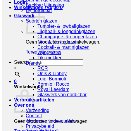
Login
Backbar Uitrusting
Winkelwagen /
€
0,00
0
By nordicbar
Glaswerk
Soorten glazen
Tumbler- & lowballglazen
Highball- & longdrinkglazen
Champagne- & coupeglazen
Geen producten in de winkelwagen.
Nick & Nora glazen
Cocktail- & martiniglazen
Terug naar winkel
Wijnglazen
Tiki-mokken
Search
Brands
×
RCR
Onis & Libbey
Luigi Bormioli
0
Bormioli Rocco
Winkelwagen
Royal Leerdam
Glaswerk van nordicbar
Verbruiksartikelen
Over ons
Verzending
Contact
Algemene voorwaarden
Geen producten in de winkelwagen.
Privacybeleid