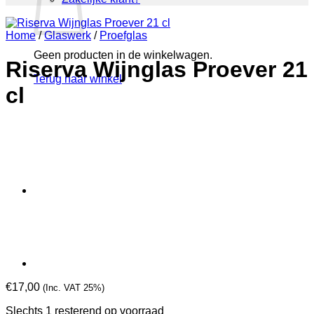
Home
/
Glaswerk
/
Proefglas
Geen producten in de winkelwagen.
Riserva Wijnglas Proever 21
Terug naar winkel
cl
€
17,00
(Inc. VAT 25%)
Slechts 1 resterend op voorraad