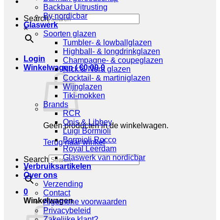
Backbar Uitrusting
By nordicbar
Search
Glaswerk
×
Soorten glazen
Tumbler- & lowballglazen
Highball- & longdrinkglazen
Login
Champagne- & coupeglazen
Winkelwagen /
€
0,00
0
Nick & Nora glazen
Cocktail- & martiniglazen
Wijnglazen
Tiki-mokken
Brands
RCR
Onis & Libbey
Geen producten in de winkelwagen.
Luigi Bormioli
Bormioli Rocco
Terug naar winkel
Royal Leerdam
Glaswerk van nordicbar
Search
Verbruiksartikelen
×
Over ons
Verzending
0
Contact
Winkelwagen
Algemene voorwaarden
Privacybeleid
Zakelijke klant?