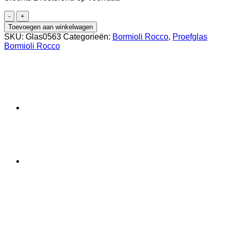
Riserva
Wijnglas
Toevoegen aan winkelwagen
Proever
SKU:
Glas0563
Categorieën:
Bormioli Rocco
,
Proefglas
21
Bormioli Rocco
cl
aantal