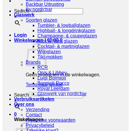
Backbar Uitrusting
By nordicbar
Search
Glaswerk
×
Soorten glazen
Tumbler- & lowballglazen
Highball- & longdrinkglazen
Login
Champagne- & coupeglazen
Winkelwagen /
€
0,00
0
Nick & Nora glazen
Cocktail- & martiniglazen
Wijnglazen
Tiki-mokken
Brands
RCR
Onis & Libbey
Geen producten in de winkelwagen.
Luigi Bormioli
Bormioli Rocco
Terug naar winkel
Royal Leerdam
Glaswerk van nordicbar
Search
Verbruiksartikelen
×
Over ons
Verzending
0
Contact
Winkelwagen
Algemene voorwaarden
Privacybeleid
Zakelijke klant?