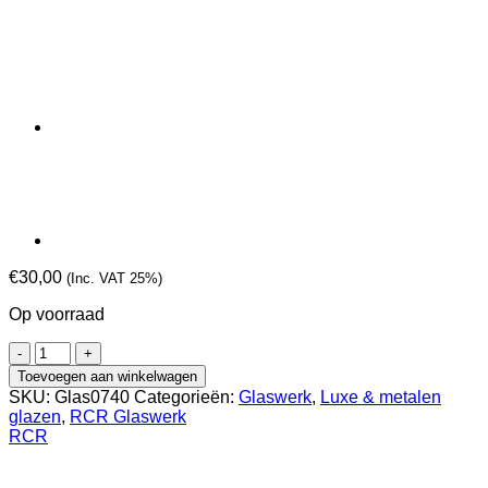
€
30,00
(Inc. VAT 25%)
Op voorraad
RCR
Tiki-
Toevoegen aan winkelwagen
glas
SKU:
Glas0740
Categorieën:
Glaswerk
,
Luxe & metalen
Etruria
glazen
,
RCR Glaswerk
45
RCR
cl
(set
van