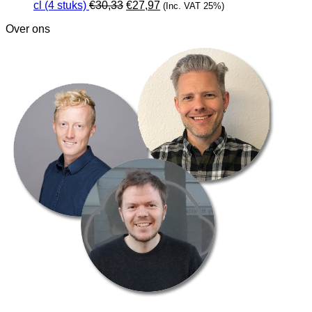
Oorspronkelijke
Huidige
cl (4 stuks)
€
30,33
€
27,97
(Inc. VAT 25%)
prijs
prijs
Over ons
was:
is:
€30,33.
€27,97.