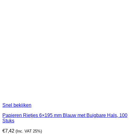
Snel bekijken
Papieren Rietjes 6×195 mm Blauw met Buigbare Hals, 100
Stuks
€
7,42
(Inc. VAT 25%)