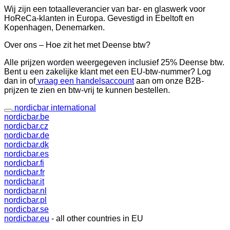
Wij zijn een totaalleverancier van bar- en glaswerk voor
HoReCa-klanten in Europa. Gevestigd in Ebeltoft en
Kopenhagen, Denemarken.
Over ons – Hoe zit het met Deense btw?
Alle prijzen worden weergegeven inclusief 25% Deense btw.
Bent u een zakelijke klant met een EU-btw-nummer? Log
dan in of
vraag een handelsaccount
aan om onze B2B-
prijzen te zien en btw-vrij te kunnen bestellen.
nordicbar international
nordicbar.be
nordicbar.cz
nordicbar.de
nordicbar.dk
nordicbar.es
nordicbar.fi
nordicbar.fr
nordicbar.it
nordicbar.nl
nordicbar.pl
nordicbar.se
nordicbar.eu
- all other countries in EU
V