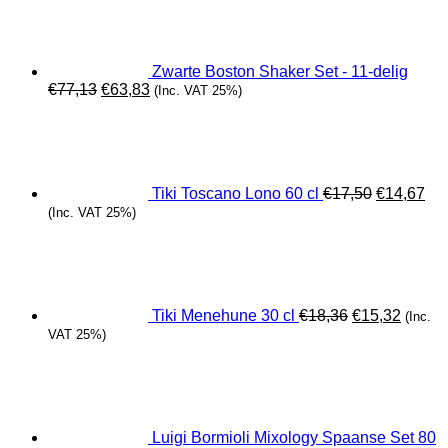
Zwarte Boston Shaker Set - 11-delig
Oorspronkelijke
Huidige
€
77,13
€
63,83
(Inc. VAT 25%)
prijs
prijs
Oorspronk
Hui
was:
is:
prijs
prij
€77,13.
€63,83.
was:
is:
€17,50.
€14
Tiki Toscano Lono 60 cl
€
17,50
€
14,67
(Inc. VAT 25%)
Oorspronkeli
Huidig
prijs
prijs
was:
is:
€18,36.
€15,32
Tiki Menehune 30 cl
€
18,36
€
15,32
(Inc.
VAT 25%)
Luigi Bormioli Mixology Spaanse Set 80