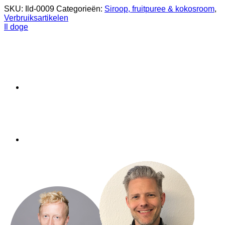
SKU:
Ild-0009
Categorieën:
Siroop, fruitpuree & kokosroom
,
Verbruiksartikelen
Il doge