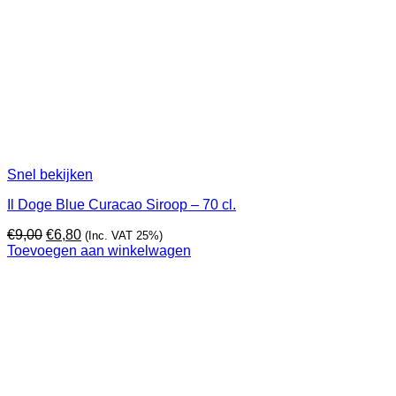
Snel bekijken
Il Doge Blue Curacao Siroop – 70 cl.
Oorspronkelijke
Huidige
€
9,00
€
6,80
(Inc. VAT 25%)
prijs
prijs
Toevoegen aan winkelwagen
was:
is:
€9,00.
€6,80.