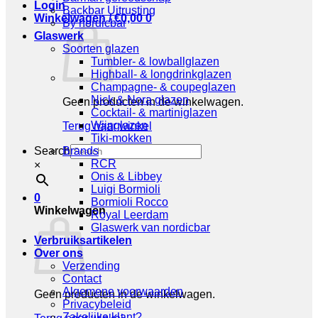
Login
Backbar Uitrusting
Winkelwagen /
€
0,00
0
By nordicbar
Glaswerk
Soorten glazen
Tumbler- & lowballglazen
Highball- & longdrinkglazen
Champagne- & coupeglazen
Nick & Nora glazen
Geen producten in de winkelwagen.
Cocktail- & martiniglazen
Wijnglazen
Terug naar winkel
Tiki-mokken
Search
Brands
RCR
×
Onis & Libbey
Luigi Bormioli
0
Bormioli Rocco
Winkelwagen
Royal Leerdam
Glaswerk van nordicbar
Verbruiksartikelen
Over ons
Verzending
Contact
Algemene voorwaarden
Geen producten in de winkelwagen.
Privacybeleid
Zakelijke klant?