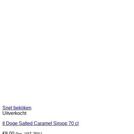
Snel bekijken
Uitverkocht
Il Doge Salted Caramel Siroop 70 cl
€
8,00
(Inc. VAT 25%)