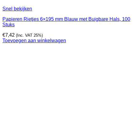
Snel bekijken
Papieren Rietjes 6×195 mm Blauw met Buigbare Hals, 100
Stuks
€
7,42
(Inc. VAT 25%)
Toevoegen aan winkelwagen