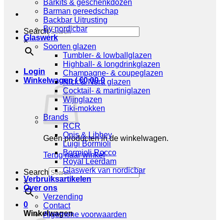
Barkits & geschenkdozen
Barman gereedschap
Backbar Uitrusting
By nordicbar
Search
Glaswerk
×
Soorten glazen
Tumbler- & lowballglazen
Highball- & longdrinkglazen
Login
Champagne- & coupeglazen
Winkelwagen /
€
0,00
0
Nick & Nora glazen
Cocktail- & martiniglazen
Wijnglazen
Tiki-mokken
Brands
RCR
Onis & Libbey
Geen producten in de winkelwagen.
Luigi Bormioli
Bormioli Rocco
Terug naar winkel
Royal Leerdam
Glaswerk van nordicbar
Search
Verbruiksartikelen
×
Over ons
Verzending
0
Contact
Winkelwagen
Algemene voorwaarden