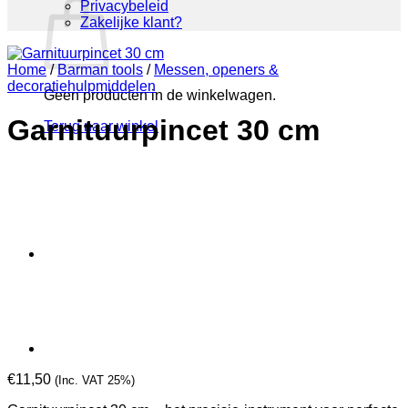
Privacybeleid
Zakelijke klant?
Home
/
Barman tools
/
Messen, openers &
decoratiehulpmiddelen
Geen producten in de winkelwagen.
Garnituurpincet 30 cm
Terug naar winkel
€
11,50
(Inc. VAT 25%)