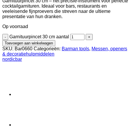
Garnituurpincet 30 cm – het precisie-instrument voor perfecte
cocktailgarnituren. Ideaal voor bars, restaurants en
veeleisende fijnproevers die streven naar de ultieme
presentatie van hun dranken.
Op voorraad
Garnituurpincet 30 cm aantal
Toevoegen aan winkelwagen
SKU:
Bar0660
Categorieën:
Barman tools
,
Messen, openers
& decoratiehulpmiddelen
nordicbar