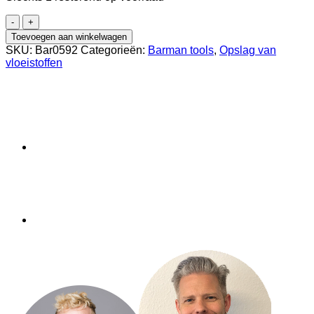
Dash
Bottle
Toevoegen aan winkelwagen
Diamond
SKU:
Bar0592
Categorieën:
Barman tools
,
Opslag van
Cut
vloeistoffen
20
cl
aantal