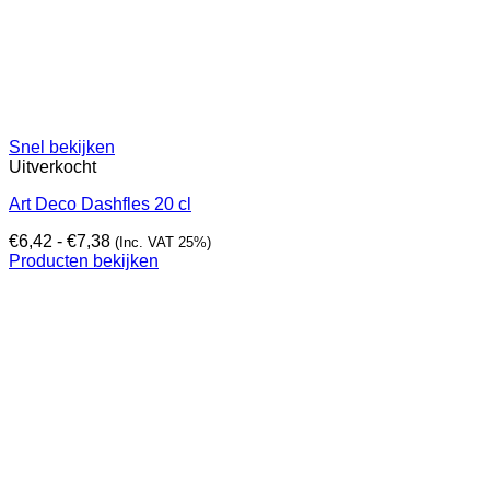
Snel bekijken
Uitverkocht
Art Deco Dashfles 20 cl
Prijsklasse:
€
6,42
-
€
7,38
(Inc. VAT 25%)
€6,42
Producten bekijken
tot
€7,38