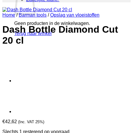
Home
/
Barman tools
/
Opslag van vloeistoffen
Geen producten in de winkelwagen.
Dash Bottle Diamond Cut
Terug naar winkel
20 cl
€
42,62
(Inc. VAT 25%)
Slechts 1 resterend op voorraad