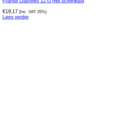
Franse Dashfles 12 cl met schenktuit
€
19,17
(Inc. VAT 25%)
Lees verder