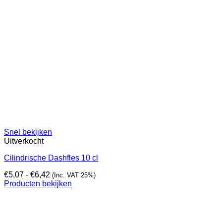
Snel bekijken
Uitverkocht
Cilindrische Dashfles 10 cl
Prijsklasse:
€
5,07
-
€
6,42
(Inc. VAT 25%)
€5,07
Producten bekijken
tot
€6,42