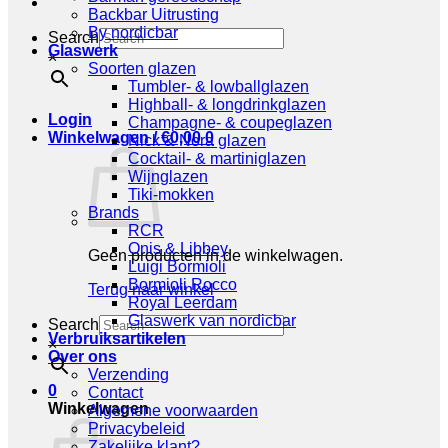
Backbar Uitrusting
By nordicbar
Search
Glaswerk
×
Soorten glazen
Tumbler- & lowballglazen
Highball- & longdrinkglazen
Login
Champagne- & coupeglazen
Winkelwagen /
€
0,00
0
Nick & Nora glazen
Cocktail- & martiniglazen
Wijnglazen
Tiki-mokken
Brands
RCR
Onis & Libbey
Geen producten in de winkelwagen.
Luigi Bormioli
Bormioli Rocco
Terug naar winkel
Royal Leerdam
Glaswerk van nordicbar
Search
Verbruiksartikelen
×
Over ons
Verzending
0
Contact
Winkelwagen
Algemene voorwaarden
Privacybeleid
Zakelijke klant?