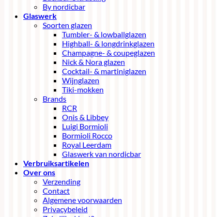
By nordicbar
Glaswerk
Soorten glazen
Tumbler- & lowballglazen
Highball- & longdrinkglazen
Champagne- & coupeglazen
Nick & Nora glazen
Cocktail- & martiniglazen
Wijnglazen
Tiki-mokken
Brands
RCR
Onis & Libbey
Luigi Bormioli
Bormioli Rocco
Royal Leerdam
Glaswerk van nordicbar
Verbruiksartikelen
Over ons
Verzending
Contact
Algemene voorwaarden
Privacybeleid