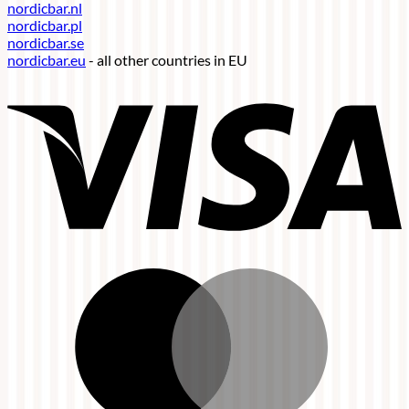
nordicbar.nl
nordicbar.pl
nordicbar.se
nordicbar.eu
- all other countries in EU
V
M