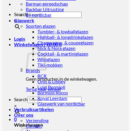
Barman gereedschap
Backbar Uitrusting
Search
By nordicbar
Glaswerk
×
Soorten glazen
Tumbler- & lowballglazen
Highball- & longdrinkglazen
Login
Champagne- & coupeglazen
Winkelwagen /
€
0,00
0
Nick & Nora glazen
Cocktail- & martiniglazen
Wijnglazen
Tiki-mokken
Brands
RCR
Geen producten in de winkelwagen.
Onis & Libbey
Luigi Bormioli
Terug naar winkel
Bormioli Rocco
Royal Leerdam
Search
Glaswerk van nordicbar
×
Verbruiksartikelen
Over ons
0
Verzending
Winkelwagen
Contact