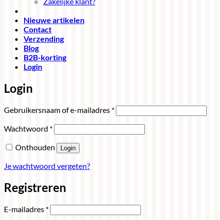
Zakelijke klant?
Nieuwe artikelen
Contact
Verzending
Blog
B2B-korting
Login
Login
Vereist
Gebruikersnaam of e-mailadres
*
Vereist
Wachtwoord
*
Onthouden
Login
Je wachtwoord vergeten?
Registreren
Vereist
E-mailadres
*