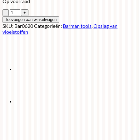
Op voorraad
Sprayfles
10
Toevoegen aan winkelwagen
cl
SKU:
Bar0620
Categorieën:
Barman tools
,
Opslag van
aantal
vloeistoffen