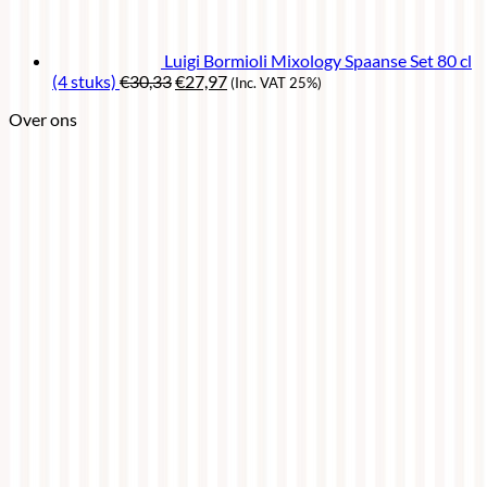
Luigi Bormioli Mixology Spaanse Set 80 cl
Oorspronkelijke
Huidige
(4 stuks)
€
30,33
€
27,97
(Inc. VAT 25%)
prijs
prijs
Over ons
was:
is:
€30,33.
€27,97.