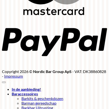
P
Copyright 2026 ©
Nordic Bar Group ApS
- VAT: DK38860828
-
Impressum
In de aanbieding!
Baraccessoires
Barkits & geschenkdozen
Barman gereedschap
Backbar Uitrusting