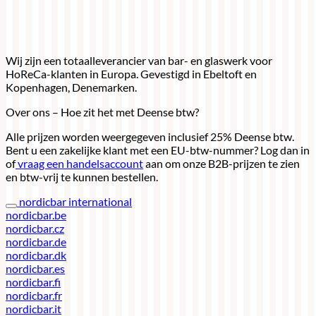
Wij zijn een totaalleverancier van bar- en glaswerk voor
HoReCa-klanten in Europa. Gevestigd in Ebeltoft en
Kopenhagen, Denemarken.
Over ons – Hoe zit het met Deense btw?
Alle prijzen worden weergegeven inclusief 25% Deense btw.
Bent u een zakelijke klant met een EU-btw-nummer? Log dan in
of
vraag een handelsaccount
aan om onze B2B-prijzen te zien
en btw-vrij te kunnen bestellen.
nordicbar international
nordicbar.be
nordicbar.cz
nordicbar.de
nordicbar.dk
nordicbar.es
nordicbar.fi
nordicbar.fr
nordicbar.it