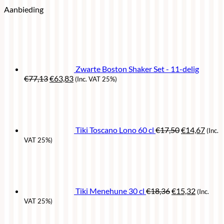
Aanbieding
Zwarte Boston Shaker Set - 11-delig
Oorspronkelijke
Huidige
€
77,13
€
63,83
(Inc. VAT 25%)
prijs
prijs
Oorspronkel
Huidi
was:
is:
prijs
prijs
€77,13.
€63,83.
was:
is:
€17,50.
€14,6
Tiki Toscano Lono 60 cl
€
17,50
€
14,67
(Inc.
VAT 25%)
Oorspronkelijk
Huidige
prijs
prijs
was:
is:
€18,36.
€15,32.
Tiki Menehune 30 cl
€
18,36
€
15,32
(Inc.
VAT 25%)