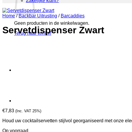
Zakelijke klant?
Home
/
Backbar Uitrusting
/
Barcaddies
Geen producten in de winkelwagen.
Servetdispenser Zwart
Terug naar winkel
€
7,83
(Inc. VAT 25%)
Houd uw cocktailservetten stijlvol georganiseerd met onze el
Op voorraad