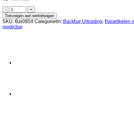
Servetdispenser
Zwart
Toevoegen aan winkelwagen
aantal
SKU:
Bar0854
Categorieën:
Backbar Uitrusting
,
Barartikelen 
nordicbar