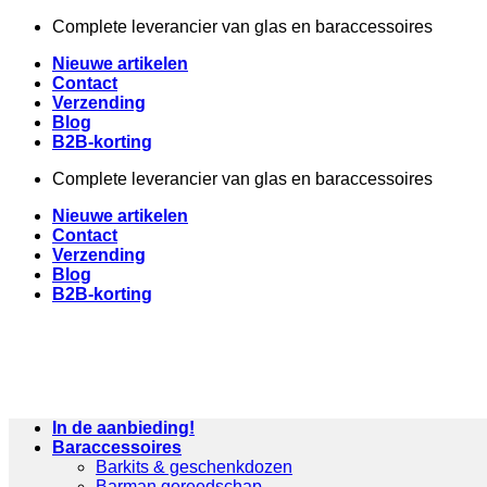
Ga
Complete leverancier van glas en baraccessoires
naar
Nieuwe artikelen
inhoud
Contact
Verzending
Blog
B2B-korting
Complete leverancier van glas en baraccessoires
Nieuwe artikelen
Contact
Verzending
Blog
B2B-korting
In de aanbieding!
Baraccessoires
Barkits & geschenkdozen
Barman gereedschap