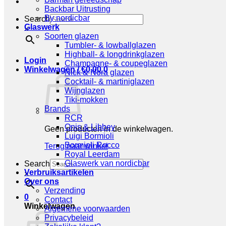
Backbar Uitrusting
By nordicbar
Search
Glaswerk
×
Soorten glazen
Tumbler- & lowballglazen
Highball- & longdrinkglazen
Login
Champagne- & coupeglazen
Winkelwagen /
€
0,00
0
Nick & Nora glazen
Cocktail- & martiniglazen
Wijnglazen
Tiki-mokken
Brands
RCR
Onis & Libbey
Geen producten in de winkelwagen.
Luigi Bormioli
Bormioli Rocco
Terug naar winkel
Royal Leerdam
Glaswerk van nordicbar
Search
Verbruiksartikelen
×
Over ons
Verzending
0
Contact
Winkelwagen
Algemene voorwaarden
Privacybeleid